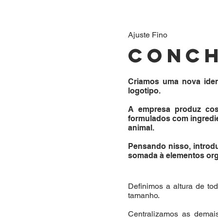
Ajuste Fino
conch
Criamos uma nova ident
logotipo.
A empresa produz cosm
formulados com ingredien
animal.
Pensando nisso, introd
somada à elementos orgâ
Definimos a altura de to
tamanho.
Centralizamos as demai